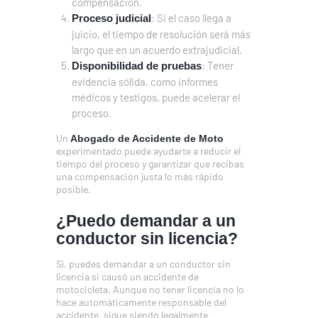
compensación.
: Si el caso llega a
Proceso judicial
juicio, el tiempo de resolución será más
largo que en un acuerdo extrajudicial.
: Tener
Disponibilidad de pruebas
evidencia sólida, como informes
médicos y testigos, puede acelerar el
proceso.
Un
Abogado de Accidente de Moto
experimentado puede ayudarte a reducir el
tiempo del proceso y garantizar que recibas
una compensación justa lo más rápido
posible.
¿Puedo demandar a un
conductor sin licencia?
Sí, puedes demandar a un conductor sin
licencia si causó un accidente de
motocicleta. Aunque no tener licencia no lo
hace automáticamente responsable del
accidente, sigue siendo legalmente