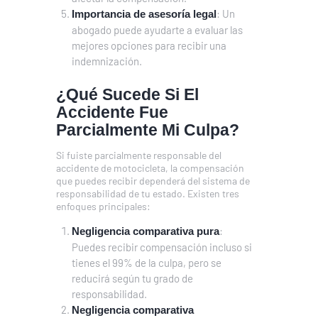
: Un
Importancia de asesoría legal
abogado puede ayudarte a evaluar las
mejores opciones para recibir una
indemnización.
¿Qué Sucede Si El
Accidente Fue
Parcialmente Mi Culpa?
Si fuiste parcialmente responsable del
accidente de motocicleta, la compensación
que puedes recibir dependerá del sistema de
responsabilidad de tu estado. Existen tres
enfoques principales:
:
Negligencia comparativa pura
Puedes recibir compensación incluso si
tienes el 99% de la culpa, pero se
reducirá según tu grado de
responsabilidad.
Negligencia comparativa