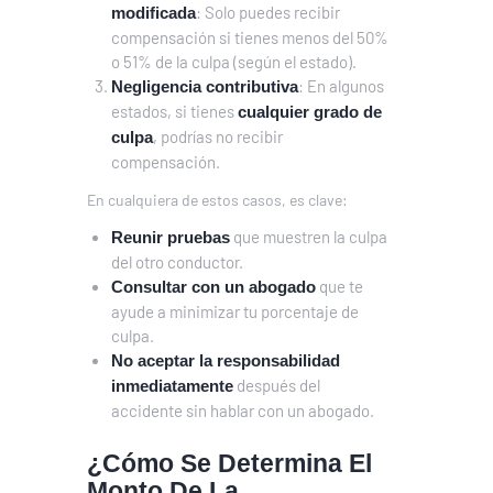
: Solo puedes recibir
modificada
compensación si tienes menos del 50%
o 51% de la culpa (según el estado).
: En algunos
Negligencia contributiva
estados, si tienes
cualquier grado de
, podrías no recibir
culpa
compensación.
En cualquiera de estos casos, es clave:
que muestren la culpa
Reunir pruebas
del otro conductor.
que te
Consultar con un abogado
ayude a minimizar tu porcentaje de
culpa.
No aceptar la responsabilidad
después del
inmediatamente
accidente sin hablar con un abogado.
¿Cómo Se Determina El
Monto De La