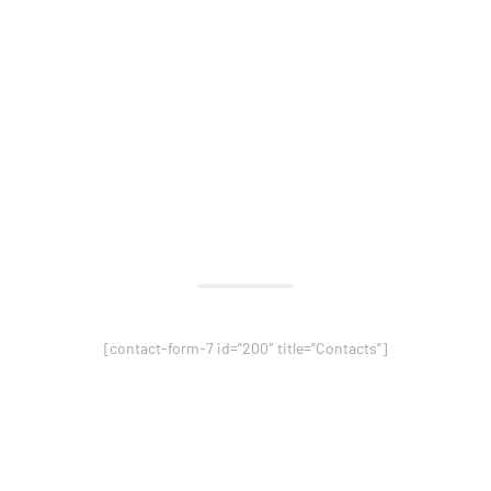
¿NO
ENCUENTRAS
LA RESPUESTA?
haz tu pregunta
[contact-form-7 id=”200″ title=”Contacts”]