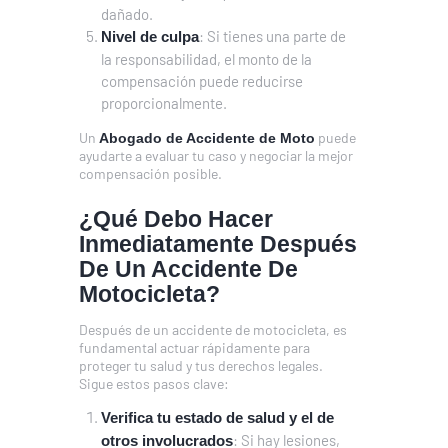
dañado.
: Si tienes una parte de
Nivel de culpa
la responsabilidad, el monto de la
compensación puede reducirse
proporcionalmente.
Un
puede
Abogado de Accidente de Moto
ayudarte a evaluar tu caso y negociar la mejor
compensación posible.
¿Qué Debo Hacer
Inmediatamente Después
De Un Accidente De
Motocicleta?
Después de un accidente de motocicleta, es
fundamental actuar rápidamente para
proteger tu salud y tus derechos legales.
Sigue estos pasos clave:
Verifica tu estado de salud y el de
: Si hay lesiones,
otros involucrados