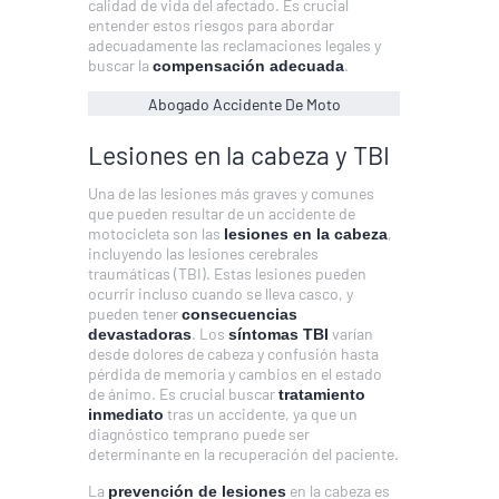
calidad de vida del afectado. Es crucial
entender estos riesgos para abordar
adecuadamente las reclamaciones legales y
buscar la
.
compensación adecuada
Abogado Accidente De Moto
Lesiones en la cabeza y TBI
Una de las lesiones más graves y comunes
que pueden resultar de un accidente de
motocicleta son las
,
lesiones en la cabeza
incluyendo las lesiones cerebrales
traumáticas (TBI). Estas lesiones pueden
ocurrir incluso cuando se lleva casco, y
pueden tener
consecuencias
. Los
varían
devastadoras
síntomas TBI
desde dolores de cabeza y confusión hasta
pérdida de memoria y cambios en el estado
de ánimo. Es crucial buscar
tratamiento
tras un accidente, ya que un
inmediato
diagnóstico temprano puede ser
determinante en la recuperación del paciente.
La
en la cabeza es
prevención de lesiones