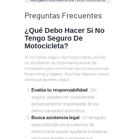
Preguntas Frecuentes
¿Qué Debo Hacer Si No
Tengo Seguro De
Motocicleta?
Si no tienes seguro de motocicleta y sufres
un accidente, es importante actuar de
inmediato para minimizar las consecuencias
financieras y legales. Aquí hay algunos pasos
clave que puedes seguir:
: Sin
Evalúa tu responsabilidad
seguro, puedes ser considerado
personalmente responsable de los
daños causados a terceros.
: Un abogado
Busca asistencia legal
especializado en accidentes de
motocicleta puede ayudarte a explorar
opciones legales y proteger tus