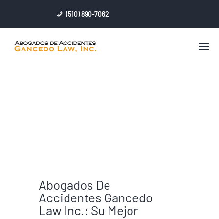
(510) 890-7062
BIENVENIDO
ABOGADO ACCIDENTE DE
PERFIL
MOTO
SERVICIOS LEGALES
LESIONES PERSONALES
RESULTADOS
CONTACTAR
Abogados De
Accidentes Gancedo
Law Inc.: Su Mejor