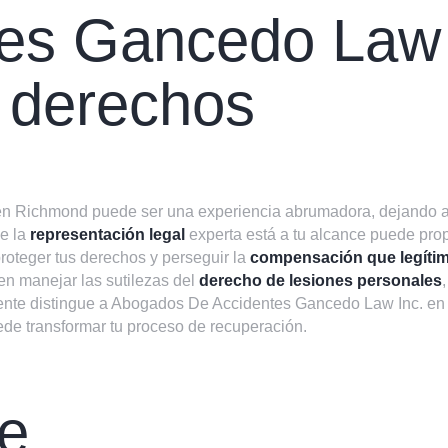
es Gancedo Law 
s derechos
n Richmond puede ser una experiencia abrumadora, dejando a
e la
representación legal
experta está a tu alcance puede prop
roteger tus derechos y perseguir la
compensación que legíti
n manejar las sutilezas del
derecho de lesiones personales
ente distingue a Abogados De Accidentes Gancedo Law Inc. en 
de transformar tu proceso de recuperación.
e