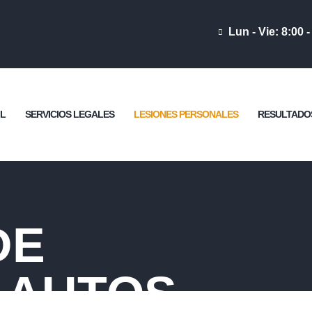
BIENVENIDO
Lun - Vie: 8:00 -
PERFIL
SERVICIOS
LEGALES
IL
SERVICIOS LEGALES
LESIONES PERSONALES
RESULTADO
LESIONES
PERSONALES
RESULTADOS
DE
CONTACTAR
 AUTOS