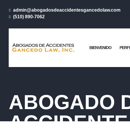
admin@abogadosdeaccidentesgancedolaw.com
(510) 890-7062
BIENVENIDO
PERF
ABOGADO 
ACCIDENTE