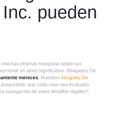
Inc. pueden
 muchas víctimas inseguras sobre sus
orcionar un alivio significativo. Abogados De
mamente mereces
. Nuestros
Abogado De
, asegurando que cada caso sea evaluado
la navegación de estos desafíos legales?