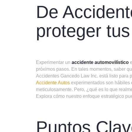
De Accident
proteger tu
Experimentar un
accidente automovilístico
e
próximos pasos. En tales momentos, saber qu
Accidentes Gancedo Law Inc. está listo para p
Accidente Autos
experimentados son hábiles e
meticulosamente. Pero, ¿qué es lo que realm
Explora cómo nuestro enfoque estratégico pue
Puntos Clav