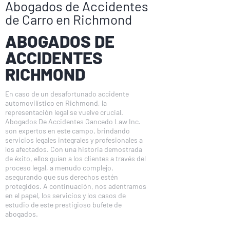
Abogados de Accidentes
de Carro en Richmond
ABOGADOS DE
ACCIDENTES
RICHMOND
En caso de un desafortunado accidente
automovilístico en Richmond, la
representación legal se vuelve crucial.
Abogados De Accidentes Gancedo Law Inc.
son expertos en este campo, brindando
servicios legales integrales y profesionales a
los afectados. Con una historia demostrada
de éxito, ellos guían a los clientes a través del
proceso legal, a menudo complejo,
asegurando que sus derechos estén
protegidos. A continuación, nos adentramos
en el papel, los servicios y los casos de
estudio de este prestigioso bufete de
abogados.