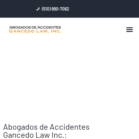
(510) 890-7062
BIENVENIDO
PERFIL
ABOGADOS DE ACCIDENTES
SERVICIOS LEGALES
DE CARRO EN RICHMOND
LESIONES PERSONALES
RESULTADOS
CONTACTAR
Abogados de Accidentes
Gancedo Law Inc.: