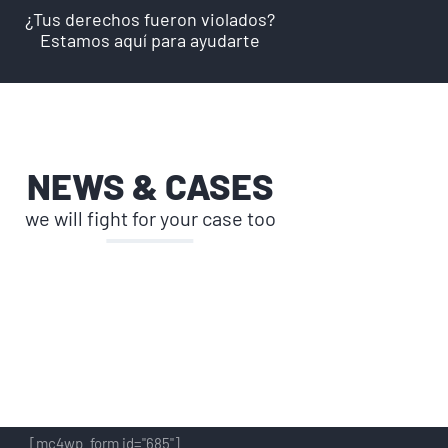
¿Tus derechos fueron violados?
Estamos aquí para ayudarte
NEWS & CASES
we will fight for your case too
NEWSLETTER
[mc4wp_form id="685"]