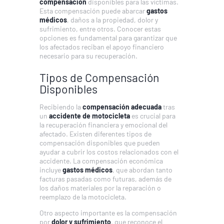
compensación
disponibles para las víctimas.
Esta compensación puede abarcar
gastos
médicos
, daños a la propiedad, dolor y
sufrimiento, entre otros. Conocer estas
opciones es fundamental para garantizar que
los afectados reciban el apoyo financiero
necesario para su recuperación.
Tipos de Compensación
Disponibles
Recibiendo la
compensación adecuada
tras
un
accidente de motocicleta
es crucial para
la recuperación financiera y emocional del
afectado. Existen diferentes tipos de
compensación disponibles que pueden
ayudar a cubrir los costos relacionados con el
accidente. La compensación económica
incluye
gastos médicos
, que abordan tanto
facturas pasadas como futuras, además de
los daños materiales por la reparación o
reemplazo de la motocicleta.
Otro aspecto importante es la compensación
por
dolor y sufrimiento
, que reconoce el