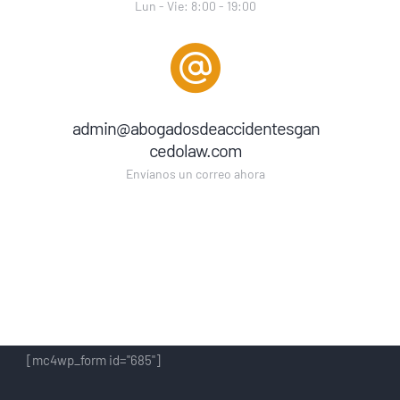
Lun - Vie: 8:00 - 19:00
admin@abogadosdeaccidentesgan
cedolaw.com
Envíanos un correo ahora
NEWSLETTER
[mc4wp_form id="685"]