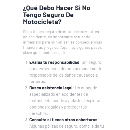
¿Qué Debo Hacer Si No
Tengo Seguro De
Motocicleta?
Si no tienes seguro de motocicleta y sufres
un accidente, es importante actuar de
inmediato para minimizar las consecuencias
financieras y legales. Aquí hay algunos pasos
clave que puedes seguir:
Evalúa tu responsabilidad
: Sin seguro,
puedes ser considerado personalmente
responsable de los daños causados a
terceros.
Busca asistencia legal
: Un abogado
especializado en accidentes de
motocicleta puede ayudarte a explorar
opciones legales y proteger tus
derechos.
Consulta si tienes otras coberturas
:
Algunas pólizas de seguro, como la de tu