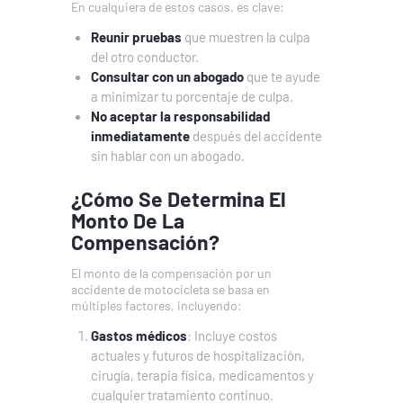
En cualquiera de estos casos, es clave:
Reunir pruebas
que muestren la culpa
del otro conductor.
Consultar con un abogado
que te ayude
a minimizar tu porcentaje de culpa.
No aceptar la responsabilidad
inmediatamente
después del accidente
sin hablar con un abogado.
¿Cómo Se Determina El
Monto De La
Compensación?
El monto de la compensación por un
accidente de motocicleta se basa en
múltiples factores, incluyendo:
Gastos médicos
: Incluye costos
actuales y futuros de hospitalización,
cirugía, terapia física, medicamentos y
cualquier tratamiento continuo.