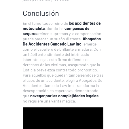
Conclusión
En el tumultuoso reino de
los accidentes de
motocicleta
, donde las
compañías de
seguros
reinan supremas y la compensación
puede parecer un sueño distante,
Abogados
De Accidentes Gancedo Law Inc.
emerge
como el caballero de brillante armadura. Con
un hábil entendimiento del intrincado
laberinto legal, esta firma defiende los
derechos de las víctimas, asegurando que la
justicia prevalezca contra todo pronóstico.
Para aquellos que quedan tambaleándose tras
el caos de un accidente, elegir a Abogados De
Accidentes Gancedo Law Inc. transforma la
desesperación en esperanza, demostrando
que
navegar por las complejidades legales
no requiere una varita mágica.