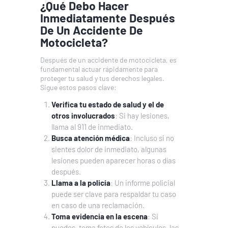
¿Qué Debo Hacer
Inmediatamente Después
De Un Accidente De
Motocicleta?
Después de un accidente de motocicleta, es
fundamental actuar rápidamente para
proteger tu salud y tus derechos legales.
Sigue estos pasos clave:
Verifica tu estado de salud y el de
otros involucrados
: Si hay lesiones,
llama al 911 de inmediato.
Busca atención médica
: Incluso si no
sientes dolor de inmediato, algunas
lesiones pueden aparecer horas o días
después.
Llama a la policía
: Un informe policial
puede ser clave para respaldar tu caso
en caso de una reclamación.
Toma evidencia en la escena
: Si
puedes, toma fotos de los vehículos, las