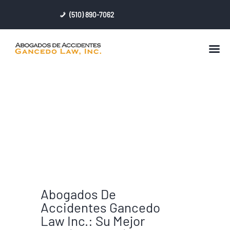
(510) 890-7062
BIENVENIDO
PERFIL
ABOGADO ACCIDENTE DE
SERVICIOS LEGALES
MOTO
LESIONES PERSONALES
RESULTADOS
CONTACTAR
Abogados De
Accidentes Gancedo
Law Inc.: Su Mejor