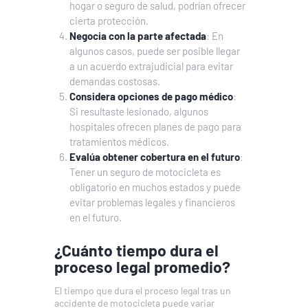
hogar o seguro de salud, podrían ofrecer
cierta protección.
Negocia con la parte afectada
: En
algunos casos, puede ser posible llegar
a un acuerdo extrajudicial para evitar
demandas costosas.
Considera opciones de pago médico
:
Si resultaste lesionado, algunos
hospitales ofrecen planes de pago para
tratamientos médicos.
Evalúa obtener cobertura en el futuro
:
Tener un seguro de motocicleta es
obligatorio en muchos estados y puede
evitar problemas legales y financieros
en el futuro.
¿Cuánto tiempo dura el
proceso legal promedio?
El tiempo que dura el proceso legal tras un
accidente de motocicleta puede variar