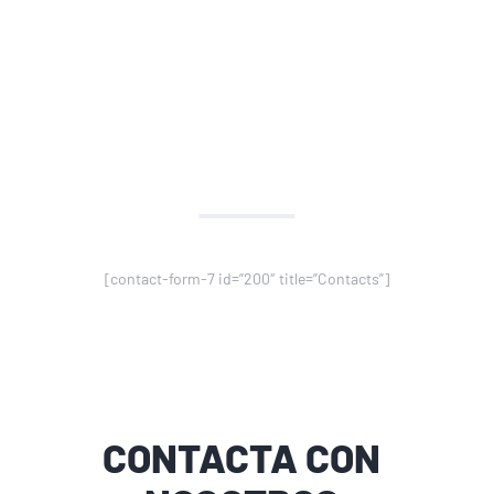
¿NO
ENCUENTRAS
LA RESPUESTA?
haz tu pregunta
[contact-form-7 id=”200″ title=”Contacts”]
CONTACTA CON