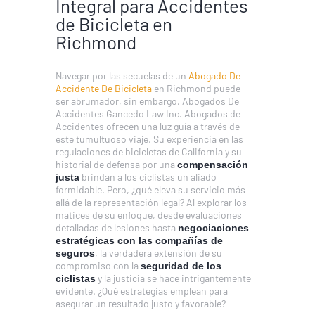
Integral para Accidentes
de Bicicleta en
Richmond
Navegar por las secuelas de un
Abogado De
Accidente De Bicicleta
en Richmond puede
ser abrumador, sin embargo, Abogados De
Accidentes Gancedo Law Inc. Abogados de
Accidentes ofrecen una luz guía a través de
este tumultuoso viaje. Su experiencia en las
regulaciones de bicicletas de California y su
historial de defensa por una
compensación
brindan a los ciclistas un aliado
justa
formidable. Pero, ¿qué eleva su servicio más
allá de la representación legal? Al explorar los
matices de su enfoque, desde evaluaciones
detalladas de lesiones hasta
negociaciones
estratégicas con las compañías de
, la verdadera extensión de su
seguros
compromiso con la
seguridad de los
y la justicia se hace intrigantemente
ciclistas
evidente. ¿Qué estrategias emplean para
asegurar un resultado justo y favorable?