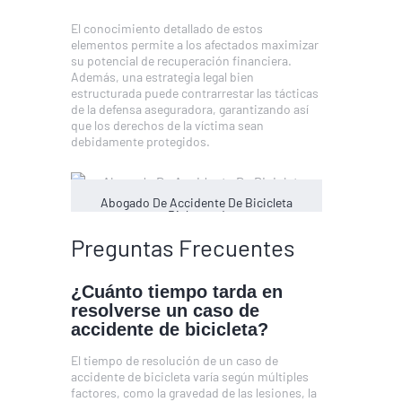
El conocimiento detallado de estos
elementos permite a los afectados maximizar
su potencial de recuperación financiera.
Además, una estrategia legal bien
estructurada puede contrarrestar las tácticas
de la defensa aseguradora, garantizando así
que los derechos de la víctima sean
debidamente protegidos.
Abogado De Accidente De Bicicleta
Richmond
Preguntas Frecuentes
¿Cuánto tiempo tarda en
resolverse un caso de
accidente de bicicleta?
El tiempo de resolución de un caso de
accidente de bicicleta varía según múltiples
factores, como la gravedad de las lesiones, la