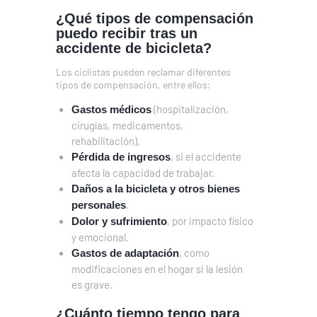
¿Qué tipos de compensación
puedo recibir tras un
accidente de bicicleta?
Los ciclistas pueden reclamar diferentes
tipos de compensación, entre ellos:
(hospitalización,
Gastos médicos
cirugías, medicamentos,
rehabilitación).
, si el accidente
Pérdida de ingresos
afecta la capacidad de trabajar.
Daños a la bicicleta y otros bienes
.
personales
, por impacto físico
Dolor y sufrimiento
y emocional.
, como
Gastos de adaptación
modificaciones en el hogar si la lesión
es grave.
¿Cuánto tiempo tengo para