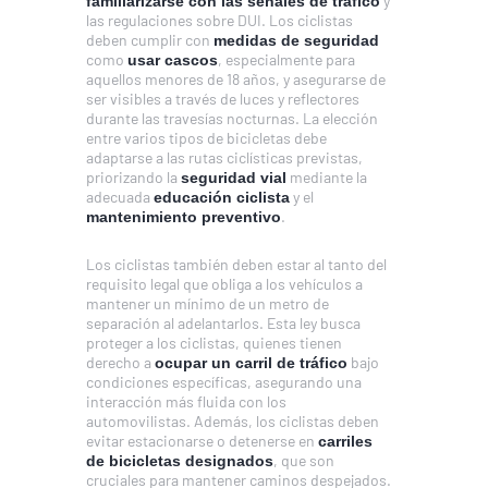
y
familiarizarse con las señales de tráfico
las regulaciones sobre DUI. Los ciclistas
deben cumplir con
medidas de seguridad
como
, especialmente para
usar cascos
aquellos menores de 18 años, y asegurarse de
ser visibles a través de luces y reflectores
durante las travesías nocturnas. La elección
entre varios tipos de bicicletas debe
adaptarse a las rutas ciclísticas previstas,
priorizando la
mediante la
seguridad vial
adecuada
y el
educación ciclista
.
mantenimiento preventivo
Los ciclistas también deben estar al tanto del
requisito legal que obliga a los vehículos a
mantener un mínimo de un metro de
separación al adelantarlos. Esta ley busca
proteger a los ciclistas, quienes tienen
derecho a
bajo
ocupar un carril de tráfico
condiciones específicas, asegurando una
interacción más fluida con los
automovilistas. Además, los ciclistas deben
evitar estacionarse o detenerse en
carriles
, que son
de bicicletas designados
cruciales para mantener caminos despejados.