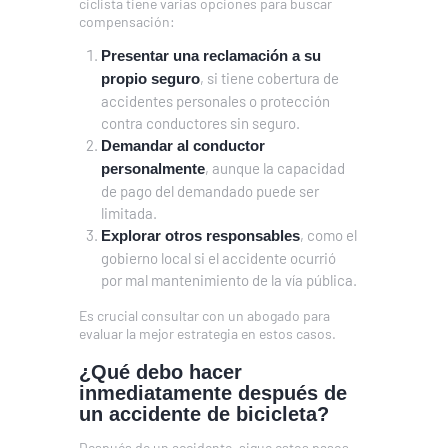
ciclista tiene varias opciones para buscar
compensación:
Presentar una reclamación a su
, si tiene cobertura de
propio seguro
accidentes personales o protección
contra conductores sin seguro.
Demandar al conductor
, aunque la capacidad
personalmente
de pago del demandado puede ser
limitada.
, como el
Explorar otros responsables
gobierno local si el accidente ocurrió
por mal mantenimiento de la vía pública.
Es crucial consultar con un abogado para
evaluar la mejor estrategia en estos casos.
¿Qué debo hacer
inmediatamente después de
un accidente de bicicleta?
Después de un accidente, sigue estos pasos