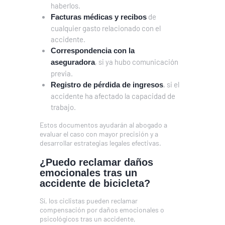
haberlos.
de
Facturas médicas y recibos
cualquier gasto relacionado con el
accidente.
Correspondencia con la
, si ya hubo comunicación
aseguradora
previa.
, si el
Registro de pérdida de ingresos
accidente ha afectado la capacidad de
trabajo.
Estos documentos ayudarán al abogado a
evaluar el caso con mayor precisión y a
desarrollar estrategias legales efectivas.
¿Puedo reclamar daños
emocionales tras un
accidente de bicicleta?
Sí, los ciclistas pueden reclamar
compensación por daños emocionales o
psicológicos tras un accidente,