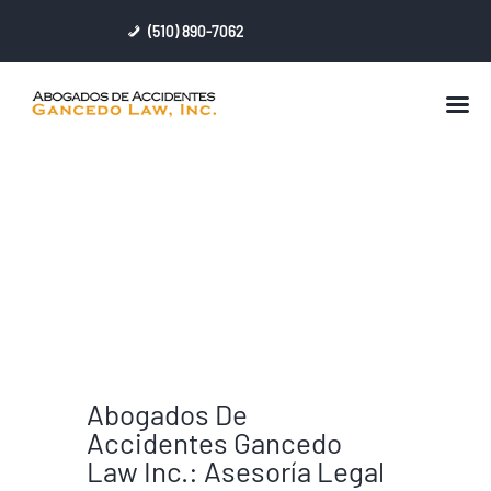
(510) 890-7062
BIENVENIDO
PERFIL
ABOGADO DE ACCIDENTE DE
SERVICIOS LEGALES
BICICLETA
LESIONES PERSONALES
RESULTADOS
CONTACTAR
Abogados De
Accidentes Gancedo
Law Inc.: Asesoría Legal