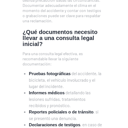
debida precaución dadas las circunstancias.
Documentar adecuadamente el clima en el
momento del accidente y contar con testigos
o grabaciones puede ser clave para respaldar
una reclamación.
¿Qué documentos necesito
llevar a una consulta legal
inicial?
Para una consulta legal efectiva, es
recomendable llevar la siguiente
documentación:
del accidente, la
Pruebas fotográficas
bicicleta, el vehículo involucrado y el
lugar del incidente.
detallando las
Informes médicos
lesiones sufridas, tratamientos
recibidos y pronóstico.
, si
Reportes policiales o de tránsito
se presentó una denuncia.
, en caso de
Declaraciones de testigos