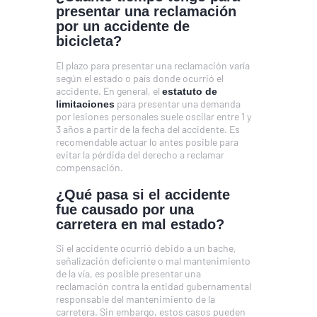
presentar una reclamación
por un accidente de
bicicleta?
El plazo para presentar una reclamación varía
según el estado o país donde ocurrió el
accidente. En general, el
estatuto de
para presentar una demanda
limitaciones
por lesiones personales suele oscilar entre 1 y
3 años a partir de la fecha del accidente. Es
recomendable actuar lo antes posible para
evitar la pérdida del derecho a reclamar
compensación.
¿Qué pasa si el accidente
fue causado por una
carretera en mal estado?
Si el accidente ocurrió debido a un bache,
señalización deficiente o mal mantenimiento
de la vía, es posible presentar una
reclamación contra la entidad gubernamental
responsable del mantenimiento de la
carretera. Sin embargo, estos casos pueden